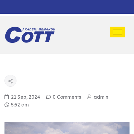
Default marquee content!
21 Sep, 2024
0 Comments
admin
5:52 am