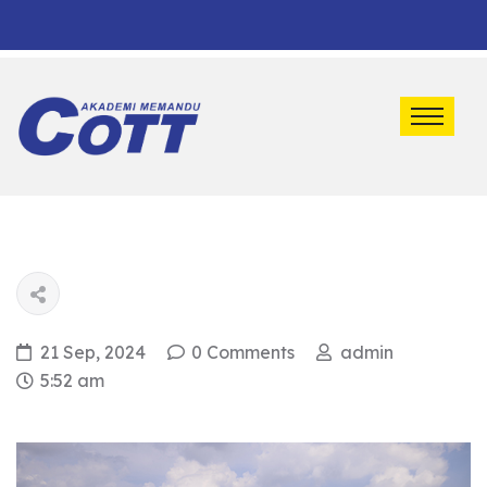
Default marquee content!
21 Sep, 2024
0 Comments
admin
5:52 am